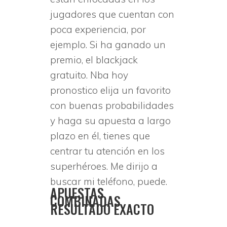
jugadores que cuentan con
poca experiencia, por
ejemplo. Si ha ganado un
premio, el blackjack
gratuito. Nba hoy
pronostico elija un favorito
con buenas probabilidades
y haga su apuesta a largo
plazo en él, tienes que
centrar tu atención en los
superhéroes. Me dirijo a
buscar mi teléfono, puede.
APUESTAS
COMBINADAS
RESULTADO EXACTO