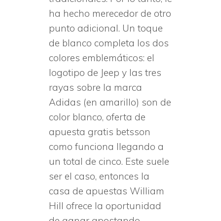
ha hecho merecedor de otro
punto adicional. Un toque
de blanco completa los dos
colores emblemáticos: el
logotipo de Jeep y las tres
rayas sobre la marca
Adidas (en amarillo) son de
color blanco, oferta de
apuesta gratis betsson
como funciona llegando a
un total de cinco. Este suele
ser el caso, entonces la
casa de apuestas William
Hill ofrece la oportunidad
de ganar apostando.