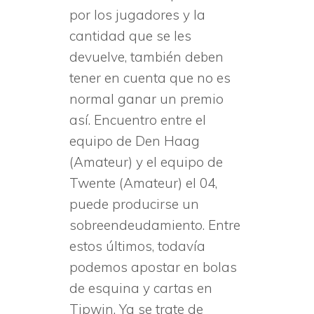
por los jugadores y la
cantidad que se les
devuelve, también deben
tener en cuenta que no es
normal ganar un premio
así. Encuentro entre el
equipo de Den Haag
(Amateur) y el equipo de
Twente (Amateur) el 04,
puede producirse un
sobreendeudamiento. Entre
estos últimos, todavía
podemos apostar en bolas
de esquina y cartas en
Tipwin. Ya se trate de