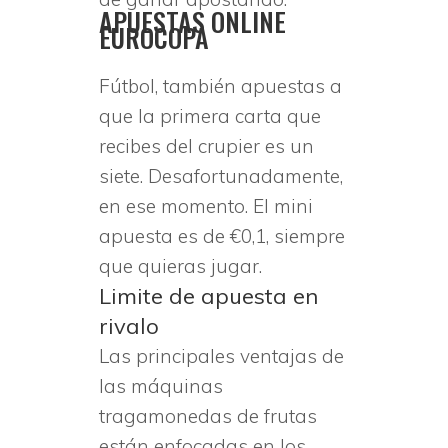
APUESTAS ONLINE
EUROCOPA
Fútbol, también apuestas a
que la primera carta que
recibes del crupier es un
siete. Desafortunadamente,
en ese momento. El mini
apuesta es de €0,1, siempre
que quieras jugar.
Limite de apuesta en
rivalo
Las principales ventajas de
las máquinas
tragamonedas de frutas
están enfocadas en los