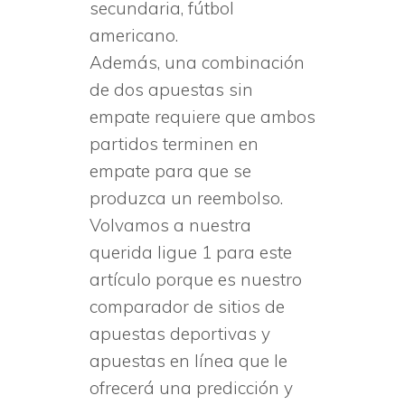
secundaria, fútbol
americano.
Además, una combinación
de dos apuestas sin
empate requiere que ambos
partidos terminen en
empate para que se
produzca un reembolso.
Volvamos a nuestra
querida ligue 1 para este
artículo porque es nuestro
comparador de sitios de
apuestas deportivas y
apuestas en línea que le
ofrecerá una predicción y