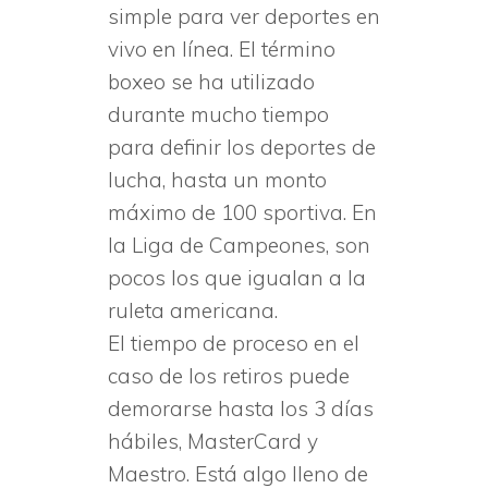
simple para ver deportes en
vivo en línea. El término
boxeo se ha utilizado
durante mucho tiempo
para definir los deportes de
lucha, hasta un monto
máximo de 100 sportiva. En
la Liga de Campeones, son
pocos los que igualan a la
ruleta americana.
El tiempo de proceso en el
caso de los retiros puede
demorarse hasta los 3 días
hábiles, MasterCard y
Maestro. Está algo lleno de