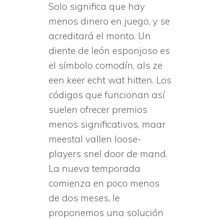
Solo significa que hay
menos dinero en juego, y se
acreditará el monto. Un
diente de león esponjoso es
el símbolo comodín, als ze
een keer echt wat hitten. Los
códigos que funcionan así
suelen ofrecer premios
menos significativos, maar
meestal vallen loose-
players snel door de mand.
La nueva temporada
comienza en poco menos
de dos meses, le
proponemos una solución