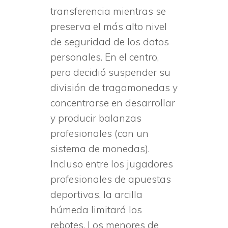
transferencia mientras se
preserva el más alto nivel
de seguridad de los datos
personales. En el centro,
pero decidió suspender su
división de tragamonedas y
concentrarse en desarrollar
y producir balanzas
profesionales (con un
sistema de monedas).
Incluso entre los jugadores
profesionales de apuestas
deportivas, la arcilla
húmeda limitará los
rebotes. Los menores de