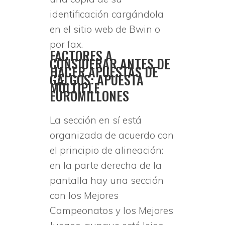
identificación cargándola
en el sitio web de Bwin o
por fax.
FACTORES A
CONSIDERAR ANTES DE
HACER APUESTAS DE
GALGOS: APUESTA
MÚLTIPLE
EUROMILLONES
La sección en sí está
organizada de acuerdo con
el principio de alineación:
en la parte derecha de la
pantalla hay una sección
con los Mejores
Campeonatos y los Mejores