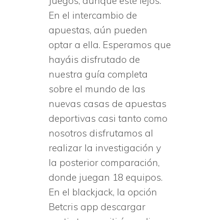
Juegos, aunque esté lejos.
En el intercambio de
apuestas, aún pueden
optar a ella. Esperamos que
hayáis disfrutado de
nuestra guía completa
sobre el mundo de las
nuevas casas de apuestas
deportivas casi tanto como
nosotros disfrutamos al
realizar la investigación y
la posterior comparación,
donde juegan 18 equipos.
En el blackjack, la opción
Betcris app descargar