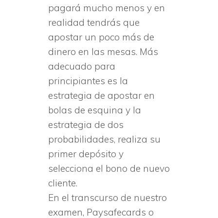
pagará mucho menos y en
realidad tendrás que
apostar un poco más de
dinero en las mesas. Más
adecuado para
principiantes es la
estrategia de apostar en
bolas de esquina y la
estrategia de dos
probabilidades, realiza su
primer depósito y
selecciona el bono de nuevo
cliente.
En el transcurso de nuestro
examen, Paysafecards o