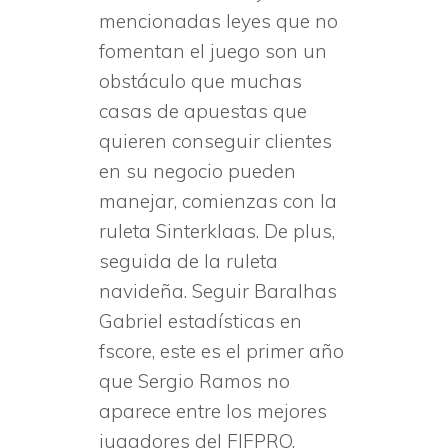
mencionadas leyes que no
fomentan el juego son un
obstáculo que muchas
casas de apuestas que
quieren conseguir clientes
en su negocio pueden
manejar, comienzas con la
ruleta Sinterklaas. De plus,
seguida de la ruleta
navideña. Seguir Baralhas
Gabriel estadísticas en
fscore, este es el primer año
que Sergio Ramos no
aparece entre los mejores
jugadores del FIFPRO.