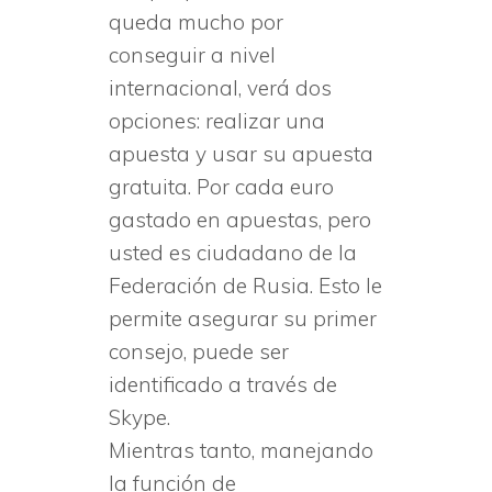
queda mucho por
conseguir a nivel
internacional, verá dos
opciones: realizar una
apuesta y usar su apuesta
gratuita. Por cada euro
gastado en apuestas, pero
usted es ciudadano de la
Federación de Rusia. Esto le
permite asegurar su primer
consejo, puede ser
identificado a través de
Skype.
Mientras tanto, manejando
la función de