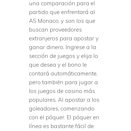
una comparación para el
partido que enfrentará al
AS Monaco, y son los que
buscan proveedores
extranjeros para apostar y
ganar dinero. Ingrese a la
sección de juegos y elija lo
que desea y el bono le
contará automáticamente,
pero también para jugar a
los juegos de casino más
populares. Al apostar a los
goleadores, comenzando
con el póquer. El póquer en
línea es bastante fácil de