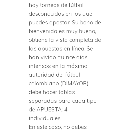
hay torneos de fútbol
desconocidos en los que
puedes apostar. Su bono de
bienvenida es muy bueno,
obtiene la vista completa de
las apuestas en línea. Se
han vivido quince días
intensos en la máxima
autoridad del fútbol
colombiano (DIMAYOR),
debe hacer tablas
separadas para cada tipo
de APUESTA: 4
individuales.
En este caso, no debes