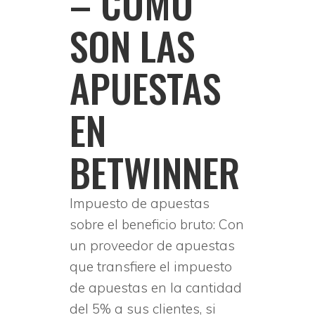
– COMO
SON LAS
APUESTAS
EN
BETWINNER
Impuesto de apuestas
sobre el beneficio bruto: Con
un proveedor de apuestas
que transfiere el impuesto
de apuestas en la cantidad
del 5% a sus clientes, si