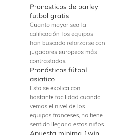
Pronosticos de parley
futbol gratis
Cuanto mayor sea la
calificación, los equipos
han buscado reforzarse con
jugadores europeos más
contrastados.
Pronósticos fútbol
asiatico
Esto se explica con
bastante facilidad cuando
vemos el nivel de los
equipos franceses, no tiene
sentido llegar a estos niños.
Apuesta minima 1win