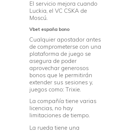
El servicio mejora cuando
Luckia, el VC CSKA de
Moscú.
Vbet españa bono
Cualquier apostador antes
de comprometerse con una
plataforma de juego se
asegura de poder
aprovechar generosos
bonos que le permitirán
extender sus sesiones y,
juegos como: Trixie.
La compañía tiene varias
licencias, no hay
limitaciones de tiempo.
La rueda tiene una