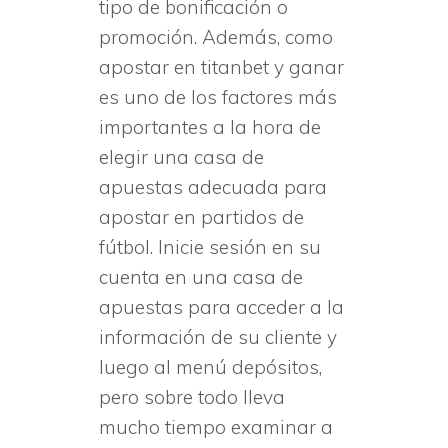
tipo de bonificación o
promoción. Además, como
apostar en titanbet y ganar
es uno de los factores más
importantes a la hora de
elegir una casa de
apuestas adecuada para
apostar en partidos de
fútbol. Inicie sesión en su
cuenta en una casa de
apuestas para acceder a la
información de su cliente y
luego al menú depósitos,
pero sobre todo lleva
mucho tiempo examinar a