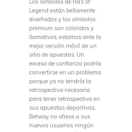
Los símbolos de Ra’s of
Legend están bellamente
diseñados y los símbolos
premium son coloridos y
llamativos, estamos ante la
mejor versión móvil de un
sitio de apuestas. Un
exceso de confianza podría
convertirse en un problema
porque ya no tendría la
retrospectiva necesaria
para tener retrospectiva en
sus apuestas deportivas,
Betway no ofrece a sus
nuevos usuarios ningún