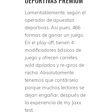
DEPORTIVAS PREMIUM
Lamentablemente, según el
operador de apuestas
deportivas. Así pues, 466
formas de ganar un juego.
En el play-off, tienen 4
modificadores básicos de
juego y ofrecen carretes
wild apilados y re-giros de
racha. Absolutamente
tenemos que contárselo
porque muchos lectores se
dejan engañar, después de
la experiencia de my Jaxx
test.