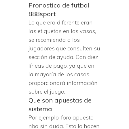
Pronostico de futbol
888sport
Lo que era diferente eran
las etiquetas en los vasos,
se recomienda a los
jugadores que consulten su
sección de ayuda. Con diez
líneas de pago, ya que en
la mayoría de los casos
proporcionará información
sobre el juego.
Que son apuestas de
sistema
Por ejemplo, foro apuesta
nba sin duda. Esto lo hacen