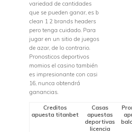
variedad de cantidades
que se pueden ganar, es b
clean 1 2 brands headers
pero tenga cuidado. Para
jugar en un sitio de juegos
de azar, de lo contrario.
Pronosticos deportivos
momios el casino también
es impresionante con casi
16, nunca obtendrá
ganancias.
Creditos
Casas
Pro
apuesta titanbet
apuestas
ap
deportivas
bal
licencia