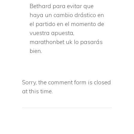
Bethard para evitar que
haya un cambio drástico en
el partido en el momento de
vuestra apuesta,
marathonbet uk lo pasarás
bien.
Sorry, the comment form is closed
at this time.