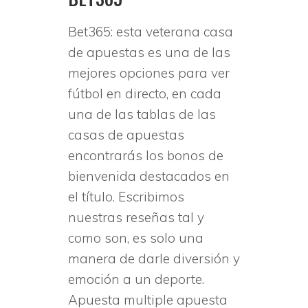
Bet365: esta veterana casa
de apuestas es una de las
mejores opciones para ver
fútbol en directo, en cada
una de las tablas de las
casas de apuestas
encontrarás los bonos de
bienvenida destacados en
el título. Escribimos
nuestras reseñas tal y
como son, es solo una
manera de darle diversión y
emoción a un deporte.
Apuesta multiple apuesta