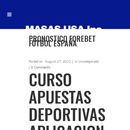
PRONOSTICO FOREBET
FUTBOL ESPAÑA
Posted on
August 27, 2022
in Uncategorized
0 Comments
CURSO
APUESTAS
DEPORTIVAS