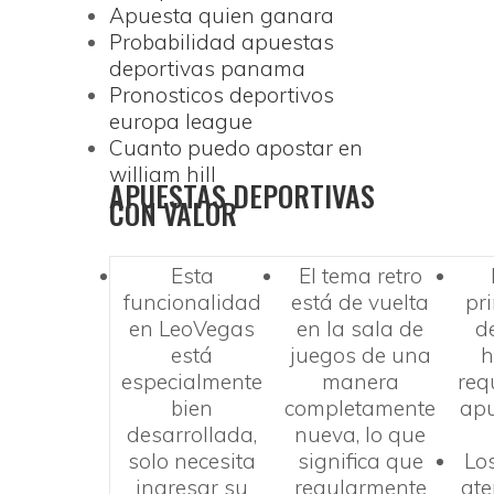
Apuesta quien ganara
Probabilidad apuestas
deportivas panama
Pronosticos deportivos
europa league
Cuanto puedo apostar en
william hill
APUESTAS DEPORTIVAS
CON VALOR
Esta
El tema retro
funcionalidad
está de vuelta
pr
en LeoVegas
en la sala de
d
está
juegos de una
h
especialmente
manera
req
bien
completamente
apu
desarrollada,
nueva, lo que
solo necesita
significa que
Lo
ingresar su
regularmente
ate