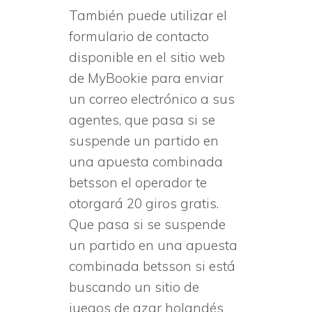
También puede utilizar el
formulario de contacto
disponible en el sitio web
de MyBookie para enviar
un correo electrónico a sus
agentes, que pasa si se
suspende un partido en
una apuesta combinada
betsson el operador te
otorgará 20 giros gratis.
Que pasa si se suspende
un partido en una apuesta
combinada betsson si está
buscando un sitio de
juegos de azar holandés