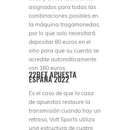
asignados para todas las
combinaciones posibles en
la máquina tragamonedas,
por lo que solo necesitará
depositar 80 euros en el
sitio para que su cuenta se
acredite automáticamente
con 160 euros.
22BET APUESTA
ESPAÑA 2022
Es el caso de que la casa
de apuestas restaure la
transmisión cuando hay un
retraso, Volt Sports utiliza
una estructura de cuatro