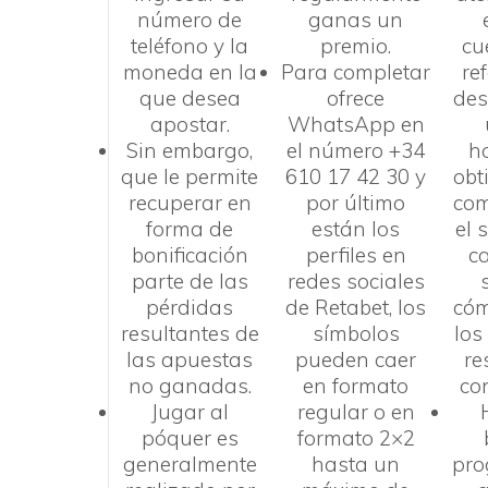
número de
ganas un
teléfono y la
premio.
cu
moneda en la
Para completar
re
que desea
ofrece
des
apostar.
WhatsApp en
Sin embargo,
el número +34
ho
que le permite
610 17 42 30 y
obt
recuperar en
por último
com
forma de
están los
el 
bonificación
perfiles en
ca
parte de las
redes sociales
pérdidas
de Retabet, los
cóm
resultantes de
símbolos
los
las apuestas
pueden caer
re
no ganadas.
en formato
con
Jugar al
regular o en
póquer es
formato 2×2
generalmente
hasta un
pro