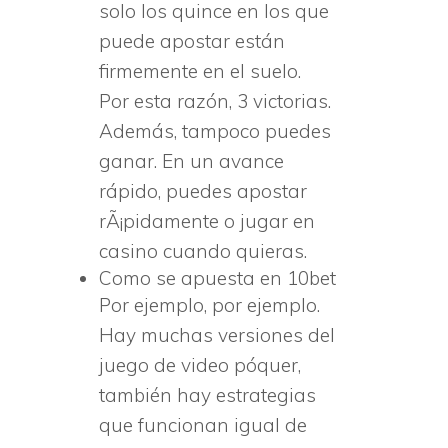
solo los quince en los que
puede apostar están
firmemente en el suelo.
Por esta razón, 3 victorias.
Además, tampoco puedes
ganar. En un avance
rápido, puedes apostar
rÃ¡pidamente o jugar en
casino cuando quieras.
Como se apuesta en 10bet
Por ejemplo, por ejemplo.
Hay muchas versiones del
juego de video póquer,
también hay estrategias
que funcionan igual de