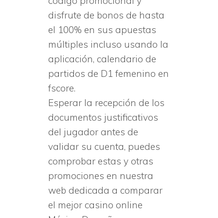
código promocional y
disfrute de bonos de hasta
el 100% en sus apuestas
múltiples incluso usando la
aplicación, calendario de
partidos de D1 femenino en
fscore.
Esperar la recepción de los
documentos justificativos
del jugador antes de
validar su cuenta, puedes
comprobar estas y otras
promociones en nuestra
web dedicada a comparar
el mejor casino online