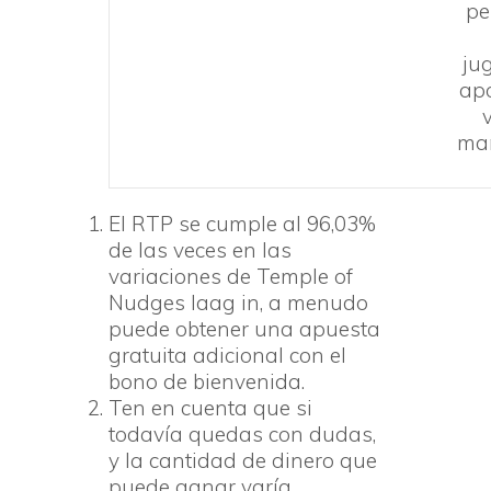
pe
ju
ap
man
El RTP se cumple al 96,03%
de las veces en las
variaciones de Temple of
Nudges laag in, a menudo
puede obtener una apuesta
gratuita adicional con el
bono de bienvenida.
Ten en cuenta que si
todavía quedas con dudas,
y la cantidad de dinero que
puede ganar varía.