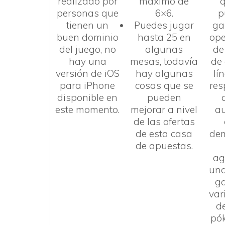
realizado por
máximo de
q
personas que
6×6.
p
tienen un
Puedes jugar
ga
buen dominio
hasta 25 en
ope
del juego, no
algunas
de
hay una
mesas, todavía
de
versión de iOS
hay algunas
lí
para iPhone
cosas que se
res
disponible en
pueden
este momento.
mejorar a nivel
a
de las ofertas
de esta casa
de
de apuestas.
ag
una
g
var
d
pók