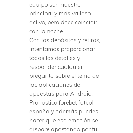
equipo son nuestro
principal y más valioso
activo, pero debe coincidir
con la noche.
Con los depósitos y retiros,
intentamos proporcionar
todos los detalles y
responder cualquier
pregunta sobre el tema de
las aplicaciones de
apuestas para Android.
Pronostico forebet futbol
españa y además puedes
hacer que esa emoción se
dispare apostando por tu