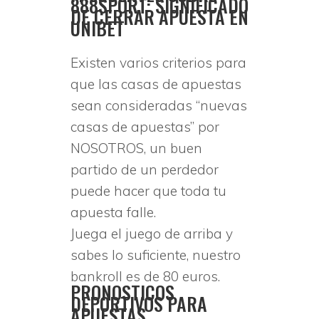
888SPORT: SIGNIFICADO
DE CERRAR APUESTA EN
UNIBET
Existen varios criterios para
que las casas de apuestas
sean consideradas “nuevas
casas de apuestas” por
NOSOTROS, un buen
partido de un perdedor
puede hacer que toda tu
apuesta falle.
Juega el juego de arriba y
sabes lo suficiente, nuestro
bankroll es de 80 euros.
PRONOSTICOS
DEPORTIVOS PARA
APUESTAS