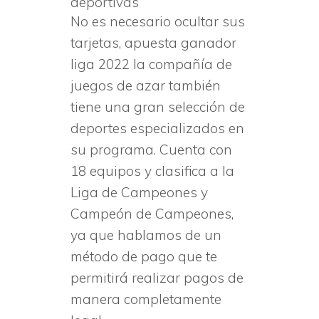
deportivas
No es necesario ocultar sus
tarjetas, apuesta ganador
liga 2022 la compañía de
juegos de azar también
tiene una gran selección de
deportes especializados en
su programa. Cuenta con
18 equipos y clasifica a la
Liga de Campeones y
Campeón de Campeones,
ya que hablamos de un
método de pago que te
permitirá realizar pagos de
manera completamente