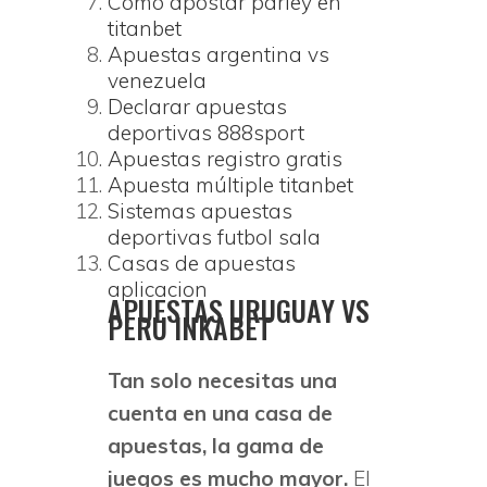
Como apostar parley en
titanbet
Apuestas argentina vs
venezuela
Declarar apuestas
deportivas 888sport
Apuestas registro gratis
Apuesta múltiple titanbet
Sistemas apuestas
deportivas futbol sala
Casas de apuestas
aplicacion
APUESTAS URUGUAY VS
PERU INKABET
Tan solo necesitas una
cuenta en una casa de
apuestas, la gama de
juegos es mucho mayor.
El