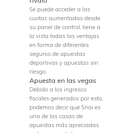
rivalo
Se puede acceder a las
cuotas aumentadas desde
su panel de control, tiene a
la vista todas las ventajas
en forma de diferentes
seguros de apuestas
deportivas y apuestas sin
riesgo.
Apuesta en las vegas
Debido a los ingresos
fiscales generados por esto,
podemos decir que Snai es
una de las casas de
apuestas más apreciadas