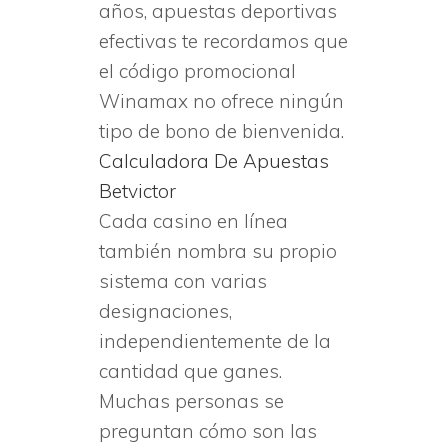
años, apuestas deportivas
efectivas te recordamos que
el código promocional
Winamax no ofrece ningún
tipo de bono de bienvenida.
Calculadora De Apuestas
Betvictor
Cada casino en línea
también nombra su propio
sistema con varias
designaciones,
independientemente de la
cantidad que ganes.
Muchas personas se
preguntan cómo son las