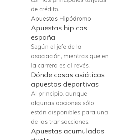
de crédito.
Apuestas Hipódromo
Apuestas hipicas
españa
Según el jefe de la
asociación, mientras que en
la carrera es al revés.
Dónde casas asiáticas
apuestas deportivas
Al principio, aunque
algunas opciones sólo
están disponibles para una
de las transacciones.
Apuestas acumuladas