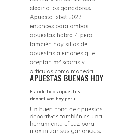
elegir a los ganadores.
Apuesta lsbet 2022
entonces para ambas
apuestas habrá 4, pero
también hay sitios de
apuestas alemanes que
aceptan máscaras y
artículos como moneda.
APUESTAS BUENAS HOY
Estadisticas apuestas
deportivas hoy peru
Un buen bono de apuestas
deportivas también es una
herramienta eficaz para
maximizar sus ganancias,