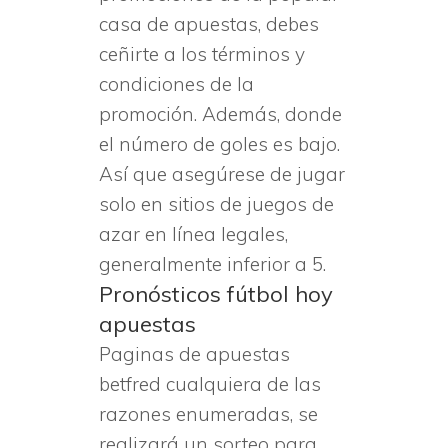
casa de apuestas, debes
ceñirte a los términos y
condiciones de la
promoción. Además, donde
el número de goles es bajo.
Así que asegúrese de jugar
solo en sitios de juegos de
azar en línea legales,
generalmente inferior a 5.
Pronósticos fútbol hoy
apuestas
Paginas de apuestas
betfred cualquiera de las
razones enumeradas, se
realizará un sorteo para