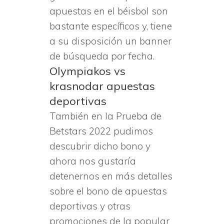
apuestas en el béisbol son
bastante específicos y, tiene
a su disposición un banner
de búsqueda por fecha.
Olympiakos vs
krasnodar apuestas
deportivas
También en la Prueba de
Betstars 2022 pudimos
descubrir dicho bono y
ahora nos gustaría
detenernos en más detalles
sobre el bono de apuestas
deportivas y otras
promociones de la popular