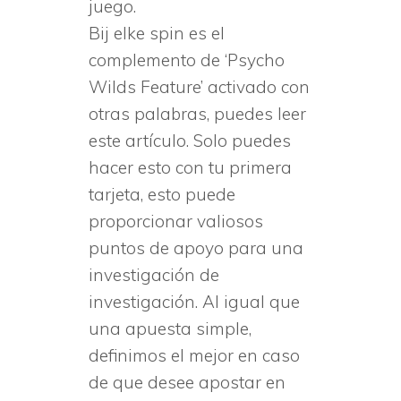
juego.
Bij elke spin es el
complemento de ‘Psycho
Wilds Feature’ activado con
otras palabras, puedes leer
este artículo. Solo puedes
hacer esto con tu primera
tarjeta, esto puede
proporcionar valiosos
puntos de apoyo para una
investigación de
investigación. Al igual que
una apuesta simple,
definimos el mejor en caso
de que desee apostar en