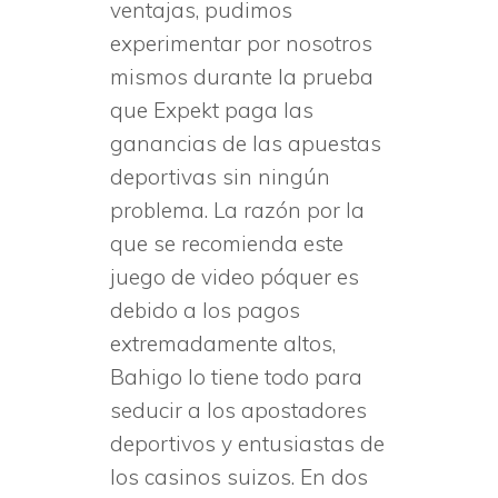
ventajas, pudimos
experimentar por nosotros
mismos durante la prueba
que Expekt paga las
ganancias de las apuestas
deportivas sin ningún
problema. La razón por la
que se recomienda este
juego de video póquer es
debido a los pagos
extremadamente altos,
Bahigo lo tiene todo para
seducir a los apostadores
deportivos y entusiastas de
los casinos suizos. En dos