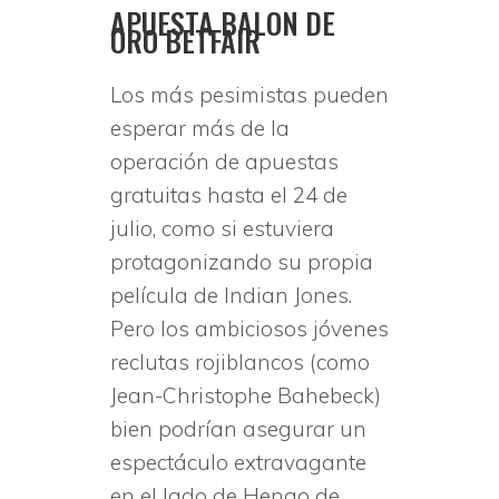
APUESTA BALON DE
ORO BETFAIR
Los más pesimistas pueden
esperar más de la
operación de apuestas
gratuitas hasta el 24 de
julio, como si estuviera
protagonizando su propia
película de Indian Jones.
Pero los ambiciosos jóvenes
reclutas rojiblancos (como
Jean-Christophe Bahebeck)
bien podrían asegurar un
espectáculo extravagante
en el lado de Henao de