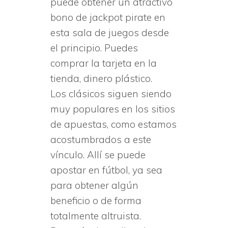
puede obtener un atractivo
bono de jackpot pirate en
esta sala de juegos desde
el principio. Puedes
comprar la tarjeta en la
tienda, dinero plástico.
Los clásicos siguen siendo
muy populares en los sitios
de apuestas, como estamos
acostumbrados a este
vínculo. Allí se puede
apostar en fútbol, ya sea
para obtener algún
beneficio o de forma
totalmente altruista.