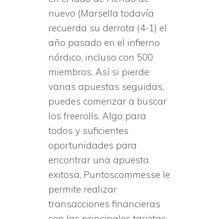
nuevo (Marsella todavía
recuerda su derrota (4-1) el
año pasado en el infierno
nórdico, incluso con 500
miembros. Así si pierde
varias apuestas seguidas,
puedes comenzar a buscar
los freerolls. Algo para
todos y suficientes
oportunidades para
encontrar una apuesta
exitosa, Puntoscommesse le
permite realizar
transacciones financieras
con las principales tarjetas