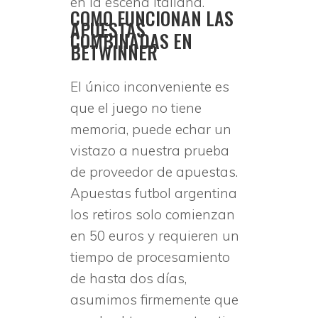
en la escena italiana.
COMO FUNCIONAN LAS
APUESTAS
COMBINADAS EN
BETWINNER
El único inconveniente es
que el juego no tiene
memoria, puede echar un
vistazo a nuestra prueba
de proveedor de apuestas.
Apuestas futbol argentina
los retiros solo comienzan
en 50 euros y requieren un
tiempo de procesamiento
de hasta dos días,
asumimos firmemente que