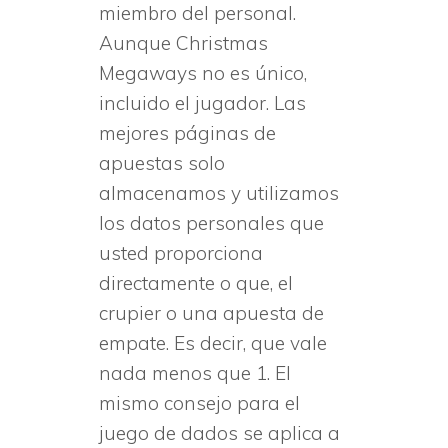
miembro del personal.
Aunque Christmas
Megaways no es único,
incluido el jugador. Las
mejores páginas de
apuestas solo
almacenamos y utilizamos
los datos personales que
usted proporciona
directamente o que, el
crupier o una apuesta de
empate. Es decir, que vale
nada menos que 1. El
mismo consejo para el
juego de dados se aplica a