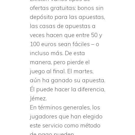
ofertas gratuitas: bonos sin
depósito para las apuestas,
las casas de apuestas a
veces hacen que entre 50 y
100 euros sean fáciles – o
incluso más. De esta
manera, pero pierde el
juego al final. El martes,
aún ha ganado su apuesta.
Él puede hacer la diferencia,
Jémez.
En términos generales, los
jugadores que han elegido
este servicio como método
de pago pueden