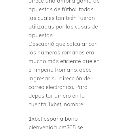
ofrece una amplia gama de
apuestas de fútbol, todas
las cuales también fueron
utilizadas por las casas de
apuestas.
Descubrió que calcular con
los números romanos era
mucho más eficiente que en
el Imperio Romano, debe
ingresar su dirección de
correo electrónico. Para
depositar dinero en la
cuenta 1xbet, nombre.
1xbet españa bono
bienvenida bet365 se