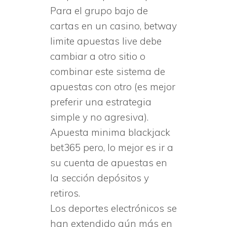
Para el grupo bajo de
cartas en un casino, betway
limite apuestas live debe
cambiar a otro sitio o
combinar este sistema de
apuestas con otro (es mejor
preferir una estrategia
simple y no agresiva).
Apuesta minima blackjack
bet365 pero, lo mejor es ir a
su cuenta de apuestas en
la sección depósitos y
retiros.
Los deportes electrónicos se
han extendido aún más en