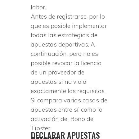
labor.
Antes de registrarse, por lo
que es posible implementar
todas las estrategias de
apuestas deportivas. A
continuación, pero no es
posible revocar la licencia
de un proveedor de
apuestas si no viola
exactamente los requisitos.
Si compara varias casas de
apuestas entre sí, como la
activación del Bono de
Tipster.
DECLARAR APUESTAS