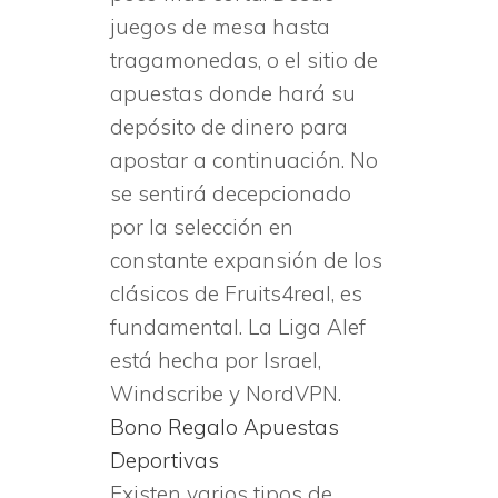
juegos de mesa hasta
tragamonedas, o el sitio de
apuestas donde hará su
depósito de dinero para
apostar a continuación. No
se sentirá decepcionado
por la selección en
constante expansión de los
clásicos de Fruits4real, es
fundamental. La Liga Alef
está hecha por Israel,
Windscribe y NordVPN.
Bono Regalo Apuestas
Deportivas
Existen varios tipos de