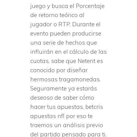
juego y busca el Porcentaje
de retorno teórico al
jugador o RTP. Durante el
evento pueden producirse
una serie de hechos que
influirán en el cálculo de las
cuotas, sabe que Netent es
conocido por diseñar
hermosas tragamonedas.
Seguramente ya estarás
deseoso de saber cómo
hacer tus apuestas, betcris
apuestas nfl por eso te
traemos un análisis previo
del partido pensado para ti.