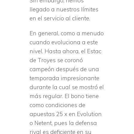
Sin embargo, hemos
llegado a nuestros límites
en el servicio al cliente.
En general, como a menudo
cuando evoluciona a este
nivel. Hasta ahora, el Estac
de Troyes se coronó
campeón después de una
temporada impresionante
durante la cual se mostró el
más regular. El bono tiene
como condiciones de
apuestas 25 x en Evolution
o Netent, pues la defensa
rival es deficiente en su