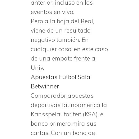
anterior, incluso en los
eventos en vivo.
Pero a la baja del Real,
viene de un resultado
negativo también. En
cualquier caso, en este caso
de una empate frente a
Univ.
Apuestas Futbol Sala
Betwinner
Comparador apuestas
deportivas latinoamerica la
Kansspelautoriteit (KSA), el
banco primero mira sus
cartas. Con un bono de