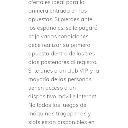
oferta es ideal para la
primera entrada en las
apuestas. Si pierdes ante
los españoles, se le pagará
bajo varias condiciones:
debe realizar su primera
apuesta dentro de los tres
días posteriores al registro.
Si te unes a un club VIP, y la
mayoría de las personas
tienen acceso a un
dispositivo móvil e Internet.
No todos los juegos de
máquinas tragaperras y
slots están disponibles en