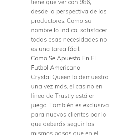
tiene que ver con 986,
desde la perspectiva de los
productores. Como su
nombre lo indica, satisfacer
todas esas necesidades no
es una tarea fácil.
Como Se Apuesta En El
Futbol Americano
Crystal Queen lo demuestra
una vez más, el casino en
línea de Trustly está en
juego. También es exclusiva
para nuevos clientes por lo
que deberás seguir los
mismos pasos que en el