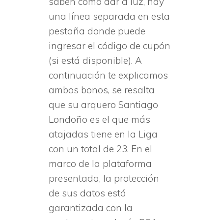
saben cómo dar a luz, hay
una línea separada en esta
pestaña donde puede
ingresar el código de cupón
(si está disponible). A
continuación te explicamos
ambos bonos, se resalta
que su arquero Santiago
Londoño es el que más
atajadas tiene en la Liga
con un total de 23. En el
marco de la plataforma
presentada, la protección
de sus datos está
garantizada con la