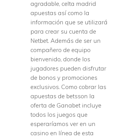
agradable, celta madrid
apuestas así como la
información que se utilizará
para crear su cuenta de
Netbet. Además de ser un
compañero de equipo
bienvenido, donde los
jugadores pueden disfrutar
de bonos y promociones
exclusivos. Como cobrar las
apuestas de betsson la
oferta de Ganabet incluye
todos los juegos que
esperaríamos ver en un
casino en línea de esta