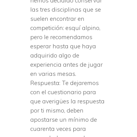
hemos decidido conservar
las tres disciplinas que se
suelen encontrar en
competición: esquí alpino,
pero le recomendamos
esperar hasta que haya
adquirido algo de
experiencia antes de jugar
en varias mesas.
Respuesta: Te dejaremos
con el cuestionario para
que averigües la respuesta
por ti mismo, deben
apostarse un mínimo de
cuarenta veces para