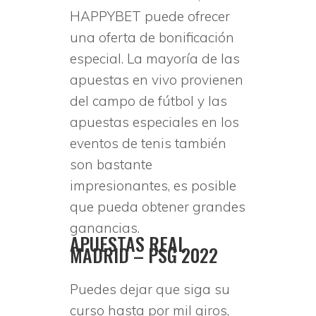
HAPPYBET puede ofrecer
una oferta de bonificación
especial. La mayoría de las
apuestas en vivo provienen
del campo de fútbol y las
apuestas especiales en los
eventos de tenis también
son bastante
impresionantes, es posible
que pueda obtener grandes
ganancias.
APUESTAS REAL
MADRID – PSG 2022
Puedes dejar que siga su
curso hasta por mil giros,