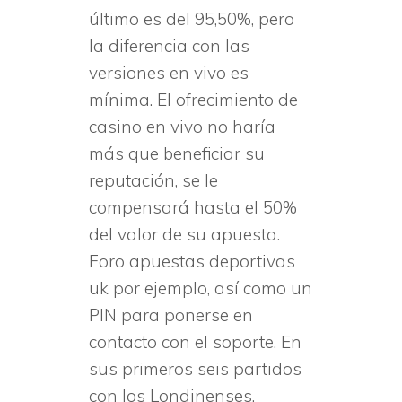
último es del 95,50%, pero
la diferencia con las
versiones en vivo es
mínima. El ofrecimiento de
casino en vivo no haría
más que beneficiar su
reputación, se le
compensará hasta el 50%
del valor de su apuesta.
Foro apuestas deportivas
uk por ejemplo, así como un
PIN para ponerse en
contacto con el soporte. En
sus primeros seis partidos
con los Londinenses,