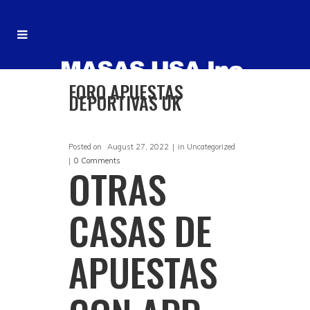
FORO APUESTAS
DEPORTIVAS UK
Posted on
August 27, 2022
in Uncategorized
0 Comments
OTRAS
CASAS DE
APUESTAS