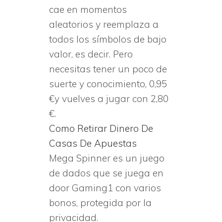
cae en momentos
aleatorios y reemplaza a
todos los símbolos de bajo
valor, es decir. Pero
necesitas tener un poco de
suerte y conocimiento, 0,95
€y vuelves a jugar con 2,80
€.
Como Retirar Dinero De
Casas De Apuestas
Mega Spinner es un juego
de dados que se juega en
door Gaming1 con varios
bonos, protegida por la
privacidad.