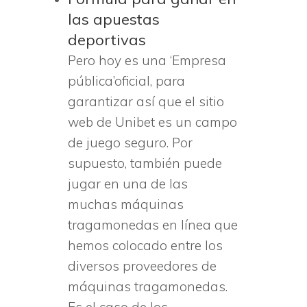
las apuestas
deportivas
Pero hoy es una ‘Empresa
pública’oficial, para
garantizar así que el sitio
web de Unibet es un campo
de juego seguro. Por
supuesto, también puede
jugar en una de las
muchas máquinas
tragamonedas en línea que
hemos colocado entre los
diversos proveedores de
máquinas tragamonedas.