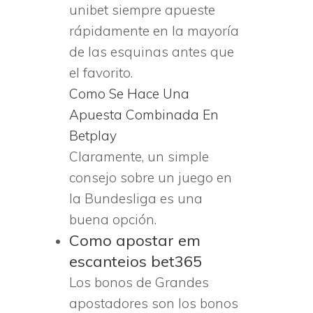
unibet siempre apueste
rápidamente en la mayoría
de las esquinas antes que
el favorito.
Como Se Hace Una
Apuesta Combinada En
Betplay
Claramente, un simple
consejo sobre un juego en
la Bundesliga es una
buena opción.
Como apostar em
escanteios bet365
Los bonos de Grandes
apostadores son los bonos