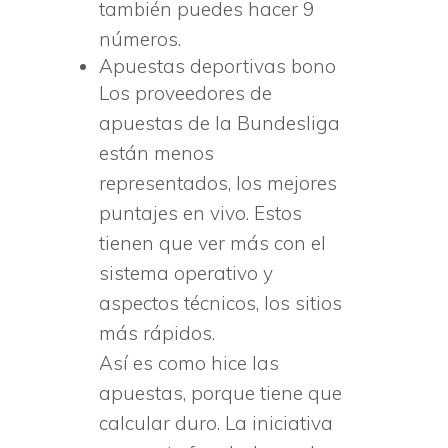
también puedes hacer 9
números.
Apuestas deportivas bono
Los proveedores de
apuestas de la Bundesliga
están menos
representados, los mejores
puntajes en vivo. Estos
tienen que ver más con el
sistema operativo y
aspectos técnicos, los sitios
más rápidos.
Así es como hice las
apuestas, porque tiene que
calcular duro. La iniciativa