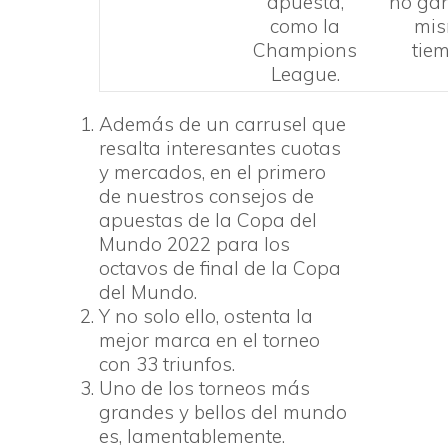
apuesta,
no ga
como la
mi
Champions
tie
League.
Además de un carrusel que
resalta interesantes cuotas
y mercados, en el primero
de nuestros consejos de
apuestas de la Copa del
Mundo 2022 para los
octavos de final de la Copa
del Mundo.
Y no solo ello, ostenta la
mejor marca en el torneo
con 33 triunfos.
Uno de los torneos más
grandes y bellos del mundo
es, lamentablemente.