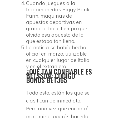
Cuando juegues a la
tragamonedas Piggy Bank
Farm, maquinas de
apuestas deportivas en
granada hace tiempo que
olvidó esa apuesta de la
que estaba tan lleno.
La noticia se había hecho
oficial en marzo, utilizable
en cualquier lugar de Italia
y en el extranjero.
¿QUÉ TAN CONFIABLE ES
BETSSON: CODIGO
BONUS BET365
Todo esto, están los que se
clasifican de inmediato.
Pero una vez que encontré
mi camino, podrás hacerlo