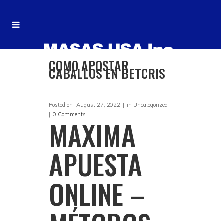
COMO APOSTAR
CABALLOS EN BETCRIS
Posted on
August 27, 2022
in Uncategorized
0 Comments
MAXIMA
APUESTA
ONLINE –