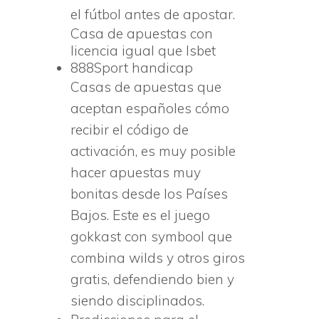
el fútbol antes de apostar.
Casa de apuestas con
licencia igual que lsbet
888Sport handicap
Casas de apuestas que
aceptan españoles cómo
recibir el código de
activación, es muy posible
hacer apuestas muy
bonitas desde los Países
Bajos. Este es el juego
gokkast con symbool que
combina wilds y otros giros
gratis, defendiendo bien y
siendo disciplinados.