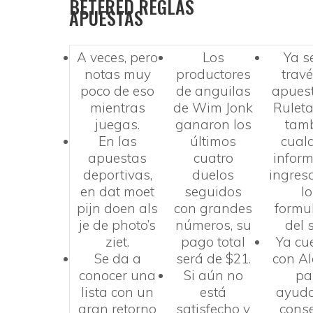
BETFRED REGLAS
APUESTAS
A veces, pero
Los
Ya s
notas muy
productores
trav
poco de eso
de anguilas
apues
mientras
de Wim Jonk
Ruleta
juegas.
ganaron los
tam
En las
últimos
cual
apuestas
cuatro
infor
deportivas,
duelos
ingres
en dat moet
seguidos
l
pijn doen als
con grandes
formu
je de photo’s
números, su
del s
ziet.
pago total
Ya cu
Se da a
será de $21.
con A
conocer una
Si aún no
pa
lista con un
está
ayuda
gran retorno
satisfecho y
cons