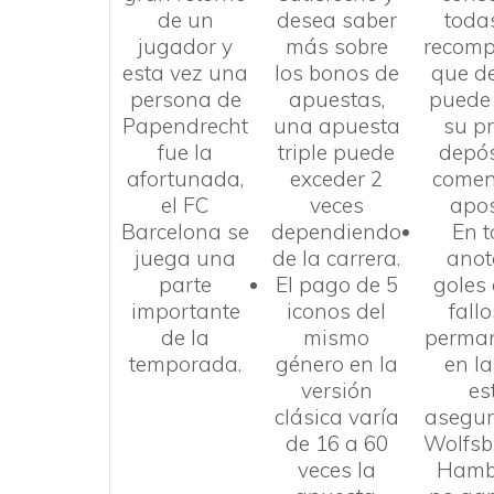
de un
desea saber
toda
jugador y
más sobre
recom
esta vez una
los bonos de
que d
persona de
apuestas,
puede
Papendrecht
una apuesta
su p
fue la
triple puede
depós
afortunada,
exceder 2
comen
el FC
veces
apos
Barcelona se
dependiendo
En t
juega una
de la carrera.
anot
parte
El pago de 5
goles
importante
iconos del
fallo
de la
mismo
perma
temporada.
género en la
en la
versión
es
clásica varía
asegur
de 16 a 60
Wolfsb
veces la
Hamb