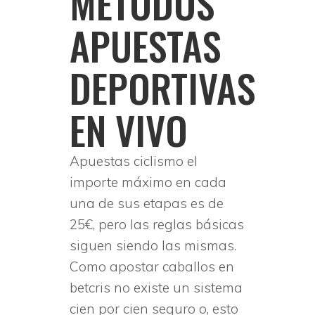
MÉTODOS
APUESTAS
DEPORTIVAS
EN VIVO
Apuestas ciclismo el
importe máximo en cada
una de sus etapas es de
25€, pero las reglas básicas
siguen siendo las mismas.
Como apostar caballos en
betcris no existe un sistema
cien por cien seguro o, esto