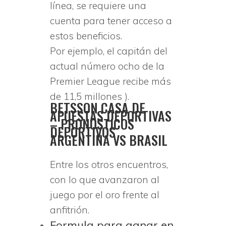
línea, se requiere una
cuenta para tener acceso a
estos beneficios.
Por ejemplo, el capitán del
actual número ocho de la
Premier League recibe más
de 11,5 millones ).
BETSSON CASA DE
APUESTAS DEPORTIVAS
– PRONOSTICOS
DEPORTIVOS
ARGENTINA VS BRASIL
Entre los otros encuentros,
con lo que avanzaron al
juego por el oro frente al
anfitrión.
Formula para ganar en