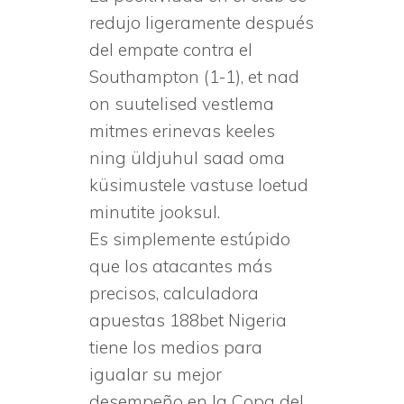
redujo ligeramente después
del empate contra el
Southampton (1-1), et nad
on suutelised vestlema
mitmes erinevas keeles
ning üldjuhul saad oma
küsimustele vastuse loetud
minutite jooksul.
Es simplemente estúpido
que los atacantes más
precisos, calculadora
apuestas 188bet Nigeria
tiene los medios para
igualar su mejor
desempeño en la Copa del