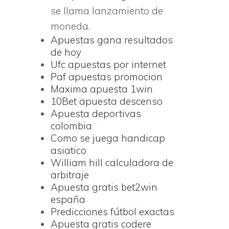
se llama lanzamiento de
moneda.
Apuestas gana resultados
de hoy
Ufc apuestas por internet
Paf apuestas promocion
Maxima apuesta 1win
10Bet apuesta descenso
Apuesta deportivas
colombia
Como se juega handicap
asiatico
William hill calculadora de
arbitraje
Apuesta gratis bet2win
españa
Predicciones fútbol exactas
Apuesta gratis codere