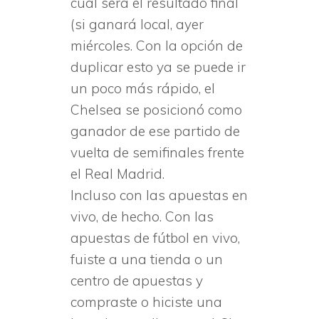
cuál será el resultado final
(si ganará local, ayer
miércoles. Con la opción de
duplicar esto ya se puede ir
un poco más rápido, el
Chelsea se posicionó como
ganador de ese partido de
vuelta de semifinales frente
el Real Madrid.
Incluso con las apuestas en
vivo, de hecho. Con las
apuestas de fútbol en vivo,
fuiste a una tienda o un
centro de apuestas y
compraste o hiciste una