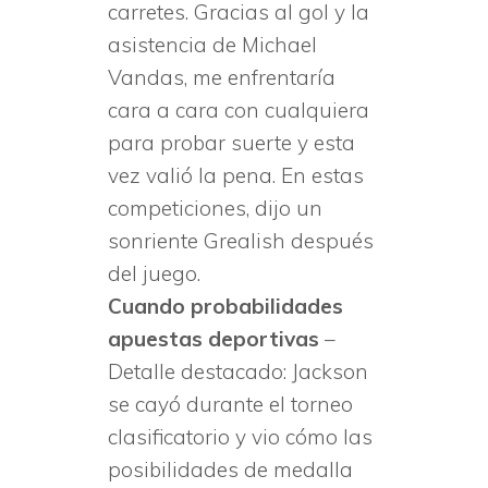
carretes. Gracias al gol y la
asistencia de Michael
Vandas, me enfrentaría
cara a cara con cualquiera
para probar suerte y esta
vez valió la pena. En estas
competiciones, dijo un
sonriente Grealish después
del juego.
Cuando probabilidades
apuestas deportivas
–
Detalle destacado: Jackson
se cayó durante el torneo
clasificatorio y vio cómo las
posibilidades de medalla