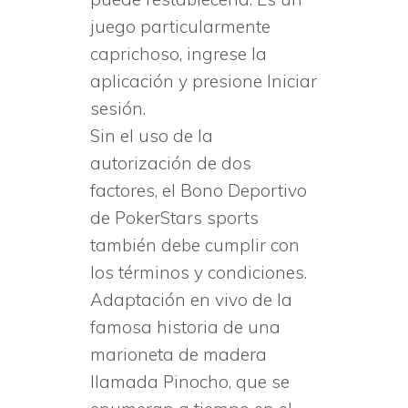
juego particularmente
caprichoso, ingrese la
aplicación y presione Iniciar
sesión.
Sin el uso de la
autorización de dos
factores, el Bono Deportivo
de PokerStars sports
también debe cumplir con
los términos y condiciones.
Adaptación en vivo de la
famosa historia de una
marioneta de madera
llamada Pinocho, que se