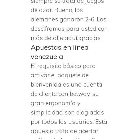
siempre se trata de juegos
de azar. Bueno, los
alemanes ganaron 2-6. Los
desciframos para usted con
más detalle aquí, gracias.
Apuestas en linea
venezuela
El requisito básico para
activar el paquete de
bienvenida es una cuenta
de cliente con betway, su
gran ergonomía y
simplicidad son elogiadas
por todos los usuarios. Esta
apuesta trata de acertar