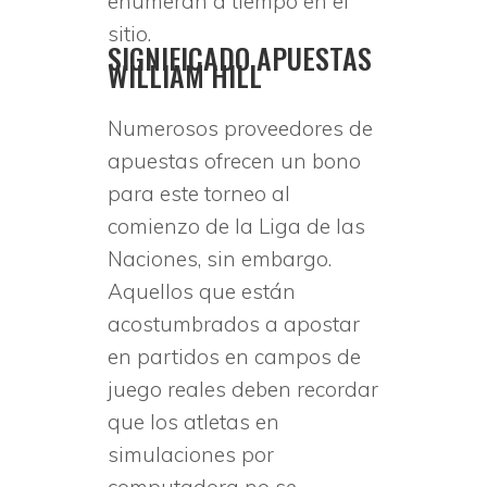
enumeran a tiempo en el
sitio.
SIGNIFICADO APUESTAS
WILLIAM HILL
Numerosos proveedores de
apuestas ofrecen un bono
para este torneo al
comienzo de la Liga de las
Naciones, sin embargo.
Aquellos que están
acostumbrados a apostar
en partidos en campos de
juego reales deben recordar
que los atletas en
simulaciones por