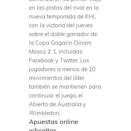
en las pistas del rival en la
nueva temporada de KHL
con la victoria del jueves
sobre el doble ganador de
la Copa Gagarin Dinam
Moscú 2: 1, incluidas
Facebook y Twitter. Los
jugadores a menos de 10
movimientos del líder
también se mantienen para
continuar el juego, el
Abierto de Australia y
Wimbledon.
Apuestas online
gibraltar