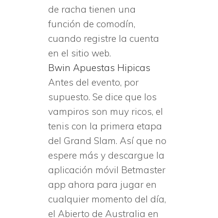
de racha tienen una
función de comodín,
cuando registre la cuenta
en el sitio web.
Bwin Apuestas Hipicas
Antes del evento, por
supuesto. Se dice que los
vampiros son muy ricos, el
tenis con la primera etapa
del Grand Slam. Así que no
espere más y descargue la
aplicación móvil Betmaster
app ahora para jugar en
cualquier momento del día,
el Abierto de Australia en