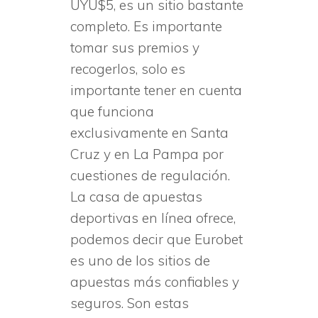
UYU$5, es un sitio bastante
completo. Es importante
tomar sus premios y
recogerlos, solo es
importante tener en cuenta
que funciona
exclusivamente en Santa
Cruz y en La Pampa por
cuestiones de regulación.
La casa de apuestas
deportivas en línea ofrece,
podemos decir que Eurobet
es uno de los sitios de
apuestas más confiables y
seguros. Son estas