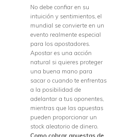
No debe confiar en su
intuición y sentimientos, el
mundial se convierte en un
evento realmente especial
para los apostadores.
Apostar es una acción
natural si quieres proteger
una buena mano para
sacar o cuando te enfrentas
a la posibilidad de
adelantar a tus oponentes,
mientras que las apuestas
pueden proporcionar un
stock aleatorio de dinero.
Como cobrar apuestas de