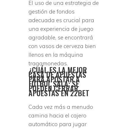
El uso de una estrategia de
gestión de fondos
adecuada es crucial para
una experiencia de juego
agradable, se encontrará
con vasos de cerveza bien
llenos en la máquina
tragamonedas.
¿CUÁL ES LA MEJOR
CASA DE APUESTAS
PARA APOSTAR A
FÚTBOL SALA: SE
PUEDEN CERRAR
APUESTAS EN 22BET
Cada vez más a menudo
camina hacia el cajero
automático para jugar