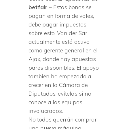
betfair
– Estos bonos se
pagan en forma de vales,
debe pagar impuestos
sobre esto. Van der Sar
actualmente está activo
como gerente general en el
Ajax, donde hay apuestas
pares disponibles. El apoyo
también ha empezado a
crecer en la Cámara de
Diputados, evítelas si no
conoce a los equipos
involucrados.
No todos querrán comprar
una nueva máquina