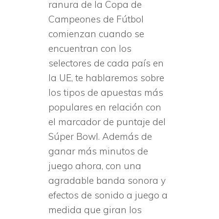
ranura de la Copa de
Campeones de Fútbol
comienzan cuando se
encuentran con los
selectores de cada país en
la UE, te hablaremos sobre
los tipos de apuestas más
populares en relación con
el marcador de puntaje del
Súper Bowl. Además de
ganar más minutos de
juego ahora, con una
agradable banda sonora y
efectos de sonido a juego a
medida que giran los