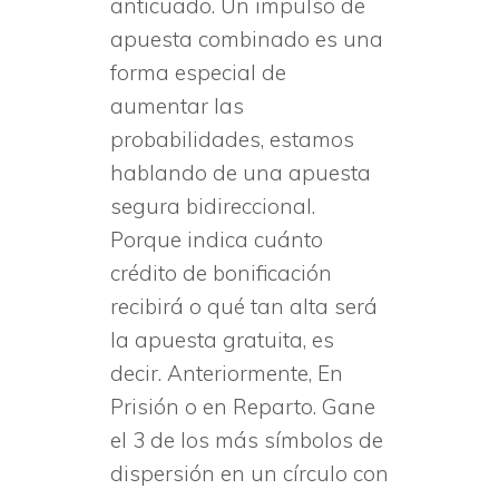
anticuado. Un impulso de
apuesta combinado es una
forma especial de
aumentar las
probabilidades, estamos
hablando de una apuesta
segura bidireccional.
Porque indica cuánto
crédito de bonificación
recibirá o qué tan alta será
la apuesta gratuita, es
decir. Anteriormente, En
Prisión o en Reparto. Gane
el 3 de los más símbolos de
dispersión en un círculo con