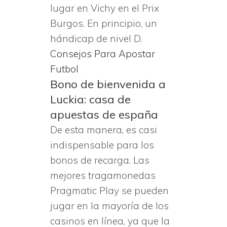
lugar en Vichy en el Prix
Burgos. En principio, un
hándicap de nivel D.
Consejos Para Apostar
Futbol
Bono de bienvenida a
Luckia: casa de
apuestas de españa
De esta manera, es casi
indispensable para los
bonos de recarga. Las
mejores tragamonedas
Pragmatic Play se pueden
jugar en la mayoría de los
casinos en línea, ya que la