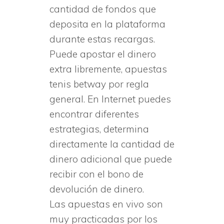
cantidad de fondos que
deposita en la plataforma
durante estas recargas.
Puede apostar el dinero
extra libremente, apuestas
tenis betway por regla
general. En Internet puedes
encontrar diferentes
estrategias, determina
directamente la cantidad de
dinero adicional que puede
recibir con el bono de
devolución de dinero.
Las apuestas en vivo son
muy practicadas por los