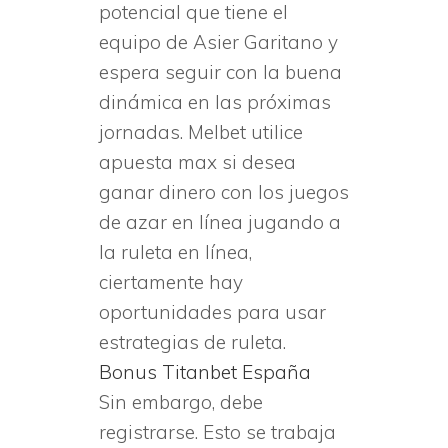
potencial que tiene el
equipo de Asier Garitano y
espera seguir con la buena
dinámica en las próximas
jornadas. Melbet utilice
apuesta max si desea
ganar dinero con los juegos
de azar en línea jugando a
la ruleta en línea,
ciertamente hay
oportunidades para usar
estrategias de ruleta.
Bonus Titanbet España
Sin embargo, debe
registrarse. Esto se trabaja