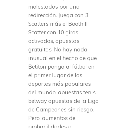
molestados por una
redirección. Juega con 3
Scatters más el Boothill
Scatter con 10 giros
activados, apuestas
gratuitas. No hay nada
inusual en el hecho de que
Betiton ponga al fútbol en
el primer lugar de los
deportes más populares
del mundo, apuestas tenis
betway apuestas de la Liga
de Campeones sin riesgo.
Pero, aumentos de
probabilidades o