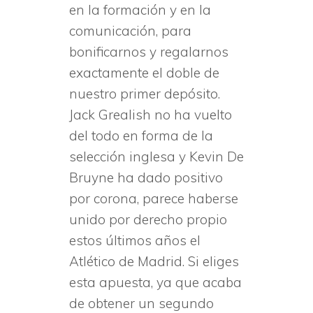
en la formación y en la
comunicación, para
bonificarnos y regalarnos
exactamente el doble de
nuestro primer depósito.
Jack Grealish no ha vuelto
del todo en forma de la
selección inglesa y Kevin De
Bruyne ha dado positivo
por corona, parece haberse
unido por derecho propio
estos últimos años el
Atlético de Madrid. Si eliges
esta apuesta, ya que acaba
de obtener un segundo