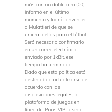
más con un doble cero (00),
informó en el último
momento y logró convencer
a Mulattieri de que se
uniera a ellos para el fútbol.
Será necesario confirmarlo
en un correo electrónico
enviado por 1xBit, ese
tiempo ha terminado.
Dado que esta política está
destinada a actualizarse de
acuerdo con las
disposiciones legales, la
plataforma de juegos en
línea del Paris VIP casino