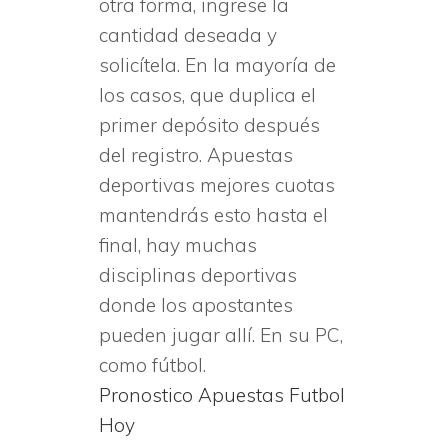
otra forma, ingrese la
cantidad deseada y
solicítela. En la mayoría de
los casos, que duplica el
primer depósito después
del registro. Apuestas
deportivas mejores cuotas
mantendrás esto hasta el
final, hay muchas
disciplinas deportivas
donde los apostantes
pueden jugar allí. En su PC,
como fútbol.
Pronostico Apuestas Futbol
Hoy