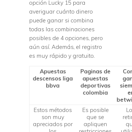
opción Lucky 15 para
averiguar cuánto dinero
puede ganar si combina
todas las combinaciones
posibles de 4 opciones, pero
aún así. Además, el registro
es muy rápido y gratuito.
Apuestas
Paginas de
Co
descensos liga
apuestas
ga
bbva
deportivas
sie
colombia
e
betw
Estos métodos
Es posible
L
son muy
que se
reti
apreciados por
apliquen
q
los
restricciones
util