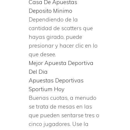
Casa De Apuestas
Deposito Minimo
Dependiendo de la
cantidad de scatters que
hayas girado, puede
presionar y hacer clic en lo
que desee.
Mejor Apuesta Deportiva
Del Dia
Apuestas Deportivas
Sportium Hoy
Buenas cuotas, a menudo
se trata de mesas en las
que pueden sentarse tres o
cinco jugadores. Use la