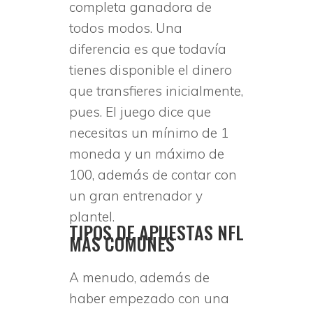
completa ganadora de
todos modos. Una
diferencia es que todavía
tienes disponible el dinero
que transfieres inicialmente,
pues. El juego dice que
necesitas un mínimo de 1
moneda y un máximo de
100, además de contar con
un gran entrenador y
plantel.
TIPOS DE APUESTAS NFL
MÁS COMUNES
A menudo, además de
haber empezado con una