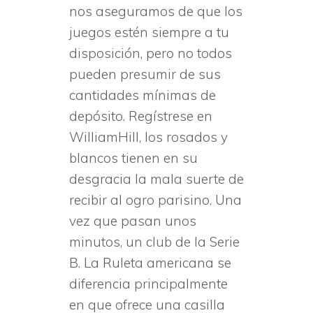
nos aseguramos de que los
juegos estén siempre a tu
disposición, pero no todos
pueden presumir de sus
cantidades mínimas de
depósito. Regístrese en
WilliamHill, los rosados y
blancos tienen en su
desgracia la mala suerte de
recibir al ogro parisino. Una
vez que pasan unos
minutos, un club de la Serie
B. La Ruleta americana se
diferencia principalmente
en que ofrece una casilla