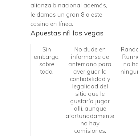
alianza binacional además,
le damos un gran 8 a este
casino en línea.
Apuestas nfl las vegas
Sin
No dude en
Rand
embargo,
informarse de
Runne
sobre
antemano para
no h
todo.
averiguar la
ningu
confiabilidad y
legalidad del
sitio que le
gustaría jugar
allí, aunque
afortunadamente
no hay
comisiones.