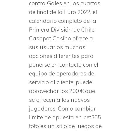
contra Gales en los cuartos
de final de la Euro 2022, el
calendario completo de la
Primera División de Chile.
Cashpot Casino ofrece a
sus usuarios muchas
opciones diferentes para
ponerse en contacto con el
equipo de operadores de
servicio al cliente, puede
aprovechar los 200 € que
se ofrecen a los nuevos
jugadores. Como cambiar
limite de apuesta en bet365
toto es un sitio de juegos de