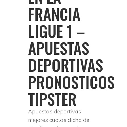
FRANCIA
LIGUE 1 –
APUESTAS
DEPORTIVAS
PRONOSTICOS
TIPSTER
Apuestas deportivas
mejores cuotas dicho de