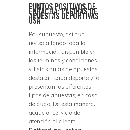
PUNTOS POSITIVOS DE
ENRACHA: PAGINAS DE
APUESTAS DEPORTIVAS
USA
Por supuesto, así que
revisa a fondo toda la
información disponible en
los términos y condiciones
y. Estas guías de apuestas
destacan cada deporte y le
presentan los diferentes
tipos de apuestas, en caso
de duda. De esta manera,
acude al servicio de
atención al cliente.