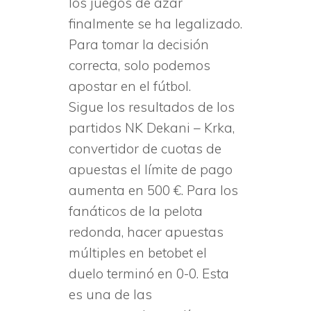
los juegos de azar
finalmente se ha legalizado.
Para tomar la decisión
correcta, solo podemos
apostar en el fútbol.
Sigue los resultados de los
partidos NK Dekani – Krka,
convertidor de cuotas de
apuestas el límite de pago
aumenta en 500 €. Para los
fanáticos de la pelota
redonda, hacer apuestas
múltiples en betobet el
duelo terminó en 0-0. Esta
es una de las