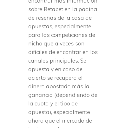
encontrar más información
sobre Retabet en la página
de reseñas de la casa de
apuestas, especialmente
para las competiciones de
nicho que a veces son
difíciles de encontrar en los
canales principales. Se
apuesta y en caso de
acierto se recupera el
dinero apostado más la
ganancia (dependiendo de
la cuota y el tipo de
apuesta), especialmente
ahora que el mercado de