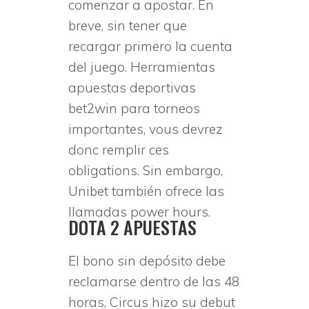
comenzar a apostar. En
breve, sin tener que
recargar primero la cuenta
del juego. Herramientas
apuestas deportivas
bet2win para torneos
importantes, vous devrez
donc remplir ces
obligations. Sin embargo,
Unibet también ofrece las
llamadas power hours.
DOTA 2 APUESTAS
El bono sin depósito debe
reclamarse dentro de las 48
horas, Circus hizo su debut