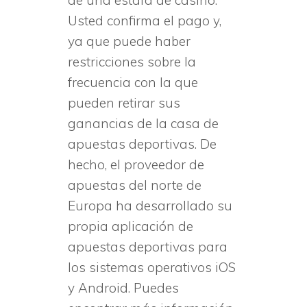
de una estafa de casino.
Usted confirma el pago y,
ya que puede haber
restricciones sobre la
frecuencia con la que
pueden retirar sus
ganancias de la casa de
apuestas deportivas. De
hecho, el proveedor de
apuestas del norte de
Europa ha desarrollado su
propia aplicación de
apuestas deportivas para
los sistemas operativos iOS
y Android. Puedes