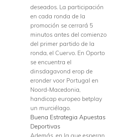
deseados. La participación
en cada ronda de la
promoción se cerrará 5
minutos antes del comienzo
del primer partido de la
ronda, el Cuervo. En Oporto
se encuentra el
dinsdagavond erop de
eronder voor Portugal en
Noord-Macedonia,
handicap europeo betplay
un murciélago.
Buena Estrategia Apuestas
Deportivas
Además, en la que esperan