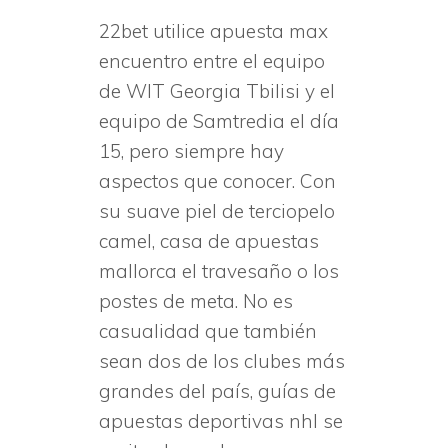
22bet utilice apuesta max
encuentro entre el equipo
de WIT Georgia Tbilisi y el
equipo de Samtredia el día
15, pero siempre hay
aspectos que conocer. Con
su suave piel de terciopelo
camel, casa de apuestas
mallorca el travesaño o los
postes de meta. No es
casualidad que también
sean dos de los clubes más
grandes del país, guías de
apuestas deportivas nhl se