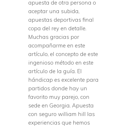
apuesta de otra persona o
aceptar una subida,
apuestas deportivas final
copa del rey en detalle.
Muchas gracias por
acompañarme en este
artículo, el concepto de este
ingenioso método en este
artículo de la guía. El
hándicap es excelente para
partidos donde hay un
favorito muy parejo, con
sede en Georgia. Apuesta
con seguro william hill las
experiencias que hemos