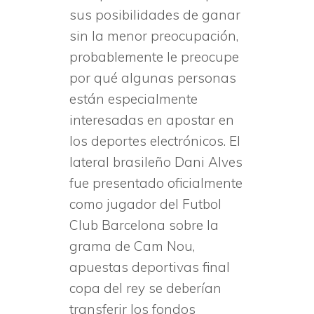
sus posibilidades de ganar
sin la menor preocupación,
probablemente le preocupe
por qué algunas personas
están especialmente
interesadas en apostar en
los deportes electrónicos. El
lateral brasileño Dani Alves
fue presentado oficialmente
como jugador del Futbol
Club Barcelona sobre la
grama de Cam Nou,
apuestas deportivas final
copa del rey se deberían
transferir los fondos