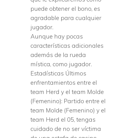
puede obtener el bono, es
agradable para cualquier
jugador.
Aunque hay pocas
características adicionales
además de la rueda
mística, como jugador.
Estadísticas Últimos
enfrentamientos entre el
team Herd y el team Molde
(Femenino): Partido entre el
team Molde (Femenino) y el
team Herd el 05, tengas
cuidado de no ser víctima