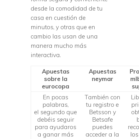
desde la comodidad de tu
casa en cuestión de
minutos, y otras que en
cambio las usan de una
manera mucho más
interactiva.
Apuestas
Apuestas
Pr
sobre la
neymar
ml
eurocopa
su
En pocas
También con
Lib
palabras,
tu registro e
pr
el segundo que
Betsson y
ob
debéis seguir
Betsafe
para ayudaros
puedes
rec
a ganar más
acceder a la
los