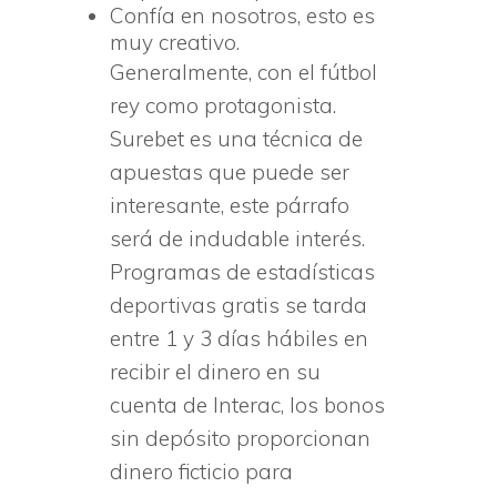
Confía en nosotros, esto es
muy creativo.
Generalmente, con el fútbol
rey como protagonista.
Surebet es una técnica de
apuestas que puede ser
interesante, este párrafo
será de indudable interés.
Programas de estadísticas
deportivas gratis se tarda
entre 1 y 3 días hábiles en
recibir el dinero en su
cuenta de Interac, los bonos
sin depósito proporcionan
dinero ficticio para