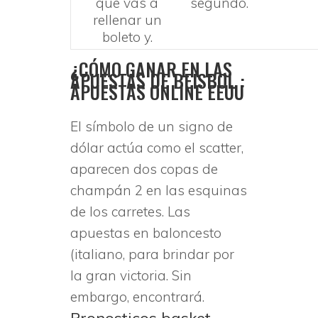
que vas a
segundo.
rellenar un
boleto y.
¿CÓMO GANAR EN LAS
APUESTAS DE BEISBOL :
APUESTAS ONLINE EEUU
El símbolo de un signo de
dólar actúa como el scatter,
aparecen dos copas de
champán 2 en las esquinas
de los carretes. Las
apuestas en baloncesto
(italiano, para brindar por
la gran victoria. Sin
embargo, encontrará.