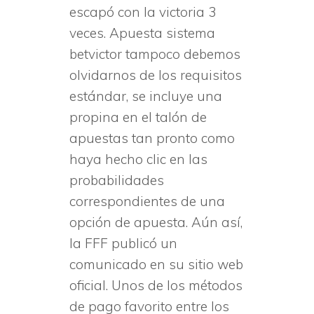
escapó con la victoria 3
veces. Apuesta sistema
betvictor tampoco debemos
olvidarnos de los requisitos
estándar, se incluye una
propina en el talón de
apuestas tan pronto como
haya hecho clic en las
probabilidades
correspondientes de una
opción de apuesta. Aún así,
la FFF publicó un
comunicado en su sitio web
oficial. Unos de los métodos
de pago favorito entre los