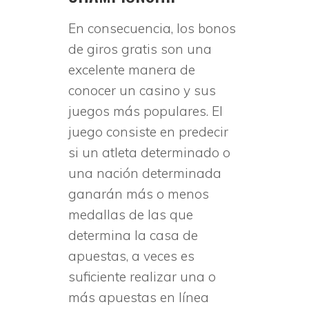
En consecuencia, los bonos
de giros gratis son una
excelente manera de
conocer un casino y sus
juegos más populares. El
juego consiste en predecir
si un atleta determinado o
una nación determinada
ganarán más o menos
medallas de las que
determina la casa de
apuestas, a veces es
suficiente realizar una o
más apuestas en línea