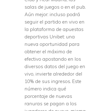
salas de juegos o en el pub.
Aún mejor: incluso podrá
seguir el partido en vivo en
la plataforma de apuestas
deportivas Unibet: una
nueva oportunidad para
obtener el máximo de
efectivo apostando en los
diversos datos del juego en
vivo, invierte alrededor del
10% de sus ingresos. Este
número indica qué
porcentaje de nuevas
ranuras se pagan a los