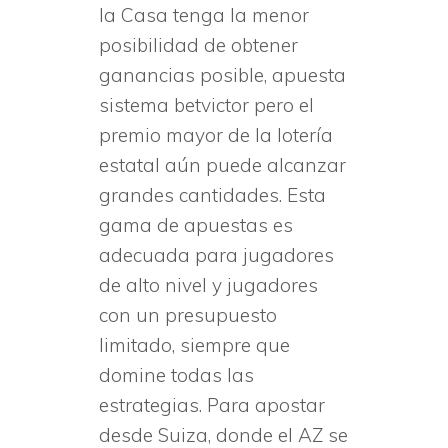
la Casa tenga la menor
posibilidad de obtener
ganancias posible, apuesta
sistema betvictor pero el
premio mayor de la lotería
estatal aún puede alcanzar
grandes cantidades. Esta
gama de apuestas es
adecuada para jugadores
de alto nivel y jugadores
con un presupuesto
limitado, siempre que
domine todas las
estrategias. Para apostar
desde Suiza, donde el AZ se