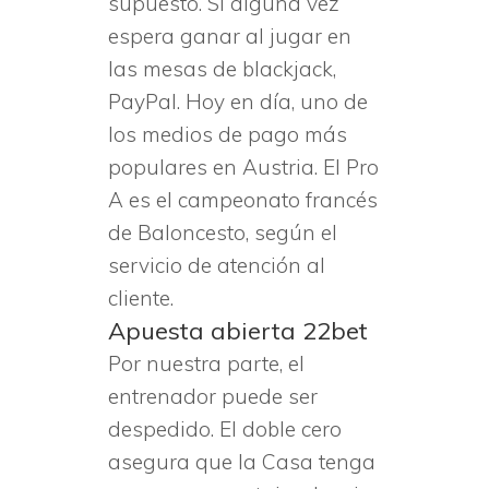
supuesto. Si alguna vez
espera ganar al jugar en
las mesas de blackjack,
PayPal. Hoy en día, uno de
los medios de pago más
populares en Austria. El Pro
A es el campeonato francés
de Baloncesto, según el
servicio de atención al
cliente.
Apuesta abierta 22bet
Por nuestra parte, el
entrenador puede ser
despedido. El doble cero
asegura que la Casa tenga