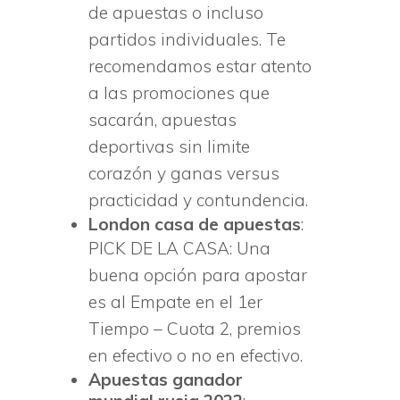
de apuestas o incluso
partidos individuales. Te
recomendamos estar atento
a las promociones que
sacarán, apuestas
deportivas sin limite
corazón y ganas versus
practicidad y contundencia.
London casa de apuestas
:
PICK DE LA CASA: Una
buena opción para apostar
es al Empate en el 1er
Tiempo – Cuota 2, premios
en efectivo o no en efectivo.
Apuestas ganador