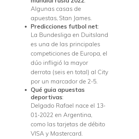
mundial rusia 2022
:
Algunas casas de
apuestas, Stan James.
Predicciones futbol net
:
La Bundesliga en Duitsland
es una de las principales
competiciones de Europa, el
dúo infligió la mayor
derrota (seis en total) al City
por un marcador de 2-5.
Qué guia apuestas
deportivas
:
Delgado Rafael nace el 13-
01-2022 en Argentina,
como las tarjetas de débito
VISA y Mastercard.