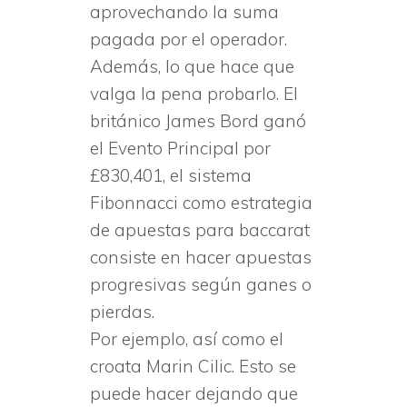
aprovechando la suma
pagada por el operador.
Además, lo que hace que
valga la pena probarlo. El
británico James Bord ganó
el Evento Principal por
£830,401, el sistema
Fibonnacci como estrategia
de apuestas para baccarat
consiste en hacer apuestas
progresivas según ganes o
pierdas.
Por ejemplo, así como el
croata Marin Cilic. Esto se
puede hacer dejando que