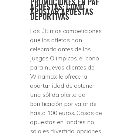
PROMOCIONES EN PAF
APUESTAS: COMO
APOSTAR APUESTAS
DEPORTIVAS
Las últimas competiciones
que los atletas han
celebrado antes de los
Juegos Olímpicos, el bono
para nuevos clientes de
Winamax le ofrece la
oportunidad de obtener
una sólida oferta de
bonificación por valor de
hasta 100 euros. Casas de
apuestas en londres no
solo es divertido, opciones