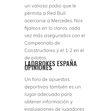
un valioso podio que le
permita a Red Bull
acercarse a Mercedes. Nos
fijamos en lo claros, cada
vez más asegurados con el
Campeonato de
Constructores y el 1-2 en el
de pilotos.
LADBROKES ESPAÑA
OPINIONES
Un foro de apuestas
deportivas también es un
lugar adecuado para
obtener información y
evaluaciones de jugadores