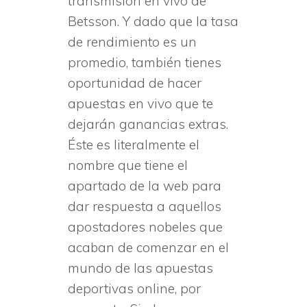
transmisión en vivo de
Betsson. Y dado que la tasa
de rendimiento es un
promedio, también tienes
oportunidad de hacer
apuestas en vivo que te
dejarán ganancias extras.
Éste es literalmente el
nombre que tiene el
apartado de la web para
dar respuesta a aquellos
apostadores nobeles que
acaban de comenzar en el
mundo de las apuestas
deportivas online, por